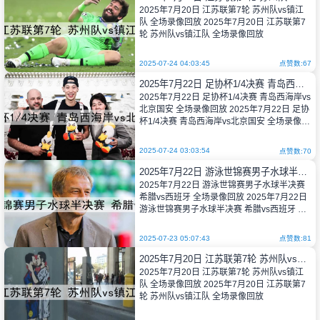
2025年7月20日 江苏联第7轮 苏州队vs镇江
队 全场录像回放 2025年7月20日 江苏联第7
轮 苏州队vs镇江队 全场录像回放
2025-07-24 04:03:45
点赞数:67
2025年7月22日 足协杯1/4决赛 青岛西海岸vs北京国安 全场录像回放
2025年7月22日 足协杯1/4决赛 青岛西海岸vs
北京国安 全场录像回放 2025年7月22日 足协
杯1/4决赛 青岛西海岸vs北京国安 全场录像回
放
2025-07-24 03:03:54
点赞数:70
2025年7月22日 游泳世锦赛男子水球半决赛 希腊vs西班牙 全场录像回放
2025年7月22日 游泳世锦赛男子水球半决赛
希腊vs西班牙 全场录像回放 2025年7月22日
游泳世锦赛男子水球半决赛 希腊vs西班牙 全
场录像回放
2025-07-23 05:07:43
点赞数:81
2025年7月20日 江苏联第7轮 苏州队vs镇江队 全场录像回放
2025年7月20日 江苏联第7轮 苏州队vs镇江
队 全场录像回放 2025年7月20日 江苏联第7
轮 苏州队vs镇江队 全场录像回放